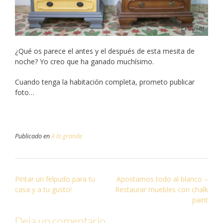
¿Qué os parece el antes y el después de esta mesita de
noche? Yo creo que ha ganado muchísimo.
Cuando tenga la habitación completa, prometo publicar
foto…
Publicado en
A lo grande
N
Pintar un felpudo para tu
Apostamos todo al blanco –
casa y a tu gusto!
Restaurar muebles con chalk
a
paint
v
e
Deja un comentario