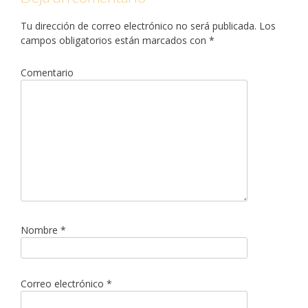
g
Tu dirección de correo electrónico no será publicada.
Los
a
campos obligatorios están marcados con
*
c
i
Comentario
ó
n
d
e
e
n
t
r
Nombre
*
a
d
a
Correo electrónico
*
s